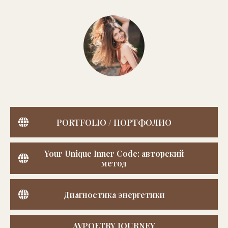
PORTFOLIO / ПОРТФОЛИО
Your Unique Inner Code: авторский
метод
Диагностика энергетики
AVPOETRY JOURNEY